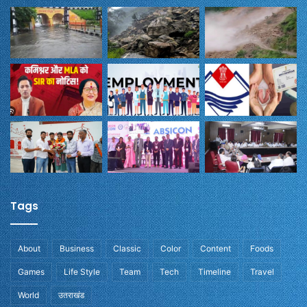
Tags
About
Business
Classic
Color
Content
Foods
Games
Life Style
Team
Tech
Timeline
Travel
World
उतराखंड