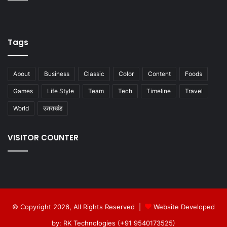
Tags
About
Business
Classic
Color
Content
Foods
Games
Life Style
Team
Tech
Timeline
Travel
World
उतराखंड
VISITOR COUNTER
© Copyright 2026, All Rights Reserved |
Website Developed
by: RK Technologies (+91 9540173525)