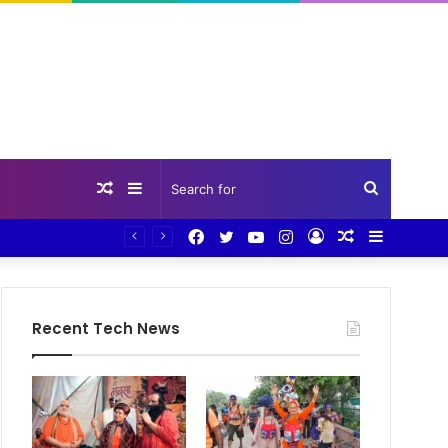
Random
Sidebar
Search
Facebook
Twitter
YouTube
Instagram
Log
Random
Sidebar
Article
for
In
Article
Recent Tech News