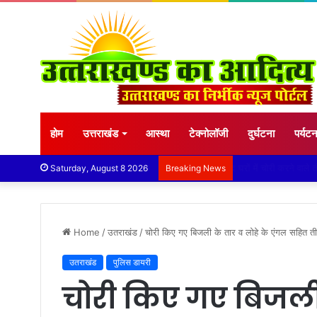
होम
उत्तराखंड
आस्था
टेक्नोलॉजी
दुर्घटना
पर्यट
बारिश ने बढ़ाई दहशत, द
Saturday, August 8 2026
Breaking News
Home
/
उतराखंड
/
चोरी किए गए बिजली के तार व लोहे के एंगल सहित ती
उतराखंड
पुलिस डायरी
चोरी किए गए बिजली 