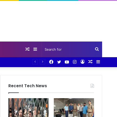
Random
Sidebar
Search
Facebook
Twitter
YouTube
Instagram
Log
Random
Sidebar
Article
for
In
Article
Recent Tech News