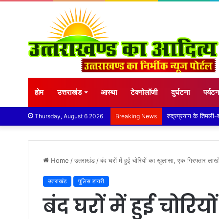
होम
उत्तराखंड
आस्था
टेक्नोलॉजी
दुर्घटना
पर्यट
Thursday, August 6 2026
Breaking News
Home
/
उतराखंड
/
बंद घरों में हुई चोरियों का खुलासा, एक गिरफ्तार ला
उतराखंड
पुलिस डायरी
बंद घरों में हुई चोरि