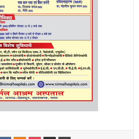
eddit
VKontakte
Odnoklassniki
Pocket
Share via Email
Print