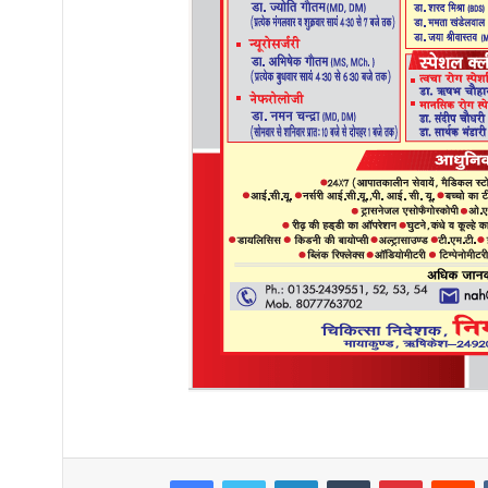
Facebook
Twitter
LinkedIn
Tumblr
Pinterest
R