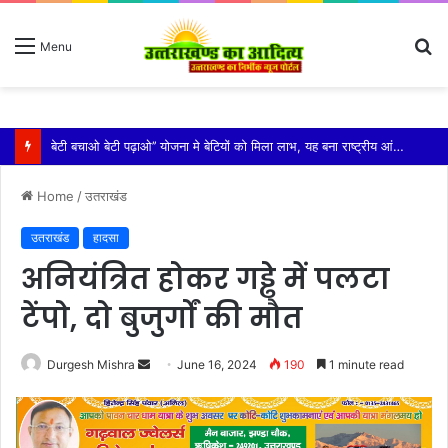
S
Menu
fo
विशिष्ट पहचान बना रही है आदि कैलाश परिक्रमा: महाराज
Home
/
उतराखंड
उतराखंड
हादसा
अनियंत्रित होकर गड्ढे में पलटा
टेंपो, दो बुजुर्गों की मौत
Send
Durgesh Mishra
June 16, 2024
190
1 minute read
an
email