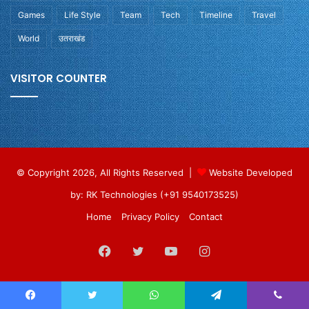
Games
Life Style
Team
Tech
Timeline
Travel
World
उतराखंड
VISITOR COUNTER
© Copyright 2026, All Rights Reserved |
Website Developed
by: RK Technologies (+91 9540173525)
Home
Privacy Policy
Contact
Facebook
Twitter
YouTube
Instagram
Facebook
Twitter
WhatsApp
Telegram
Viber