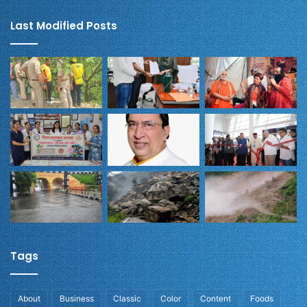
Last Modified Posts
Tags
About
Business
Classic
Color
Content
Foods