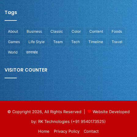
Tags
About
Business
Classic
Color
Content
Foods
Games
Life Style
Team
Tech
Timeline
Travel
World
उतराखंड
VISITOR COUNTER
© Copyright 2026, All Rights Reserved |
Website Developed
by: RK Technologies (+91 9540173525)
Home
Privacy Policy
Contact