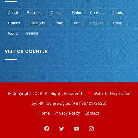
About
Business
Classic
Color
Content
Foods
Games
Life Style
Team
Tech
Timeline
Travel
World
उतराखंड
VISITOR COUNTER
© Copyright 2026, All Rights Reserved |
Website Developed
by: RK Technologies (+91 9540173525)
Home
Privacy Policy
Contact
Facebook
Twitter
YouTube
Instagram