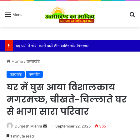
S
Menu
fo
बारिश ने बढ़ाई दहशत, दरकने लगी जमीन, 10 परिवारों ने छोड़े घर
Home
/
उतराखंड
उतराखंड
वन्यजीव
घर में घुस आया विशालकाय
मगरमच्छ, चीखते-चिल्लाते घर
से भागा सारा परिवार
Send
Durgesh Mishra
September 22, 2025
365
an
1 minute read