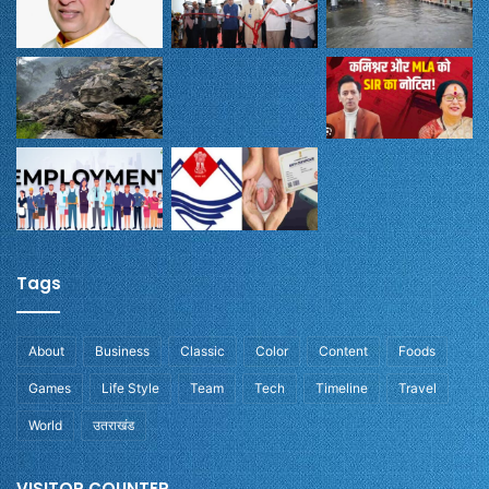
Tags
About
Business
Classic
Color
Content
Foods
Games
Life Style
Team
Tech
Timeline
Travel
World
उतराखंड
VISITOR COUNTER