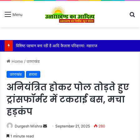
S
Menu
fo
तेज बारिश से धर्मनगरी हरिद्वार हुई पानी-पानी
Home
/
उतराखंड
उतराखंड
हादसा
अनियंत्रित होकर पोल तोड़ते हुए
ट्रांसफॉर्मर में टकराई बस, मचा
हड़कंप
Send
Durgesh Mishra
September 21, 2025
280
an
1 minute read