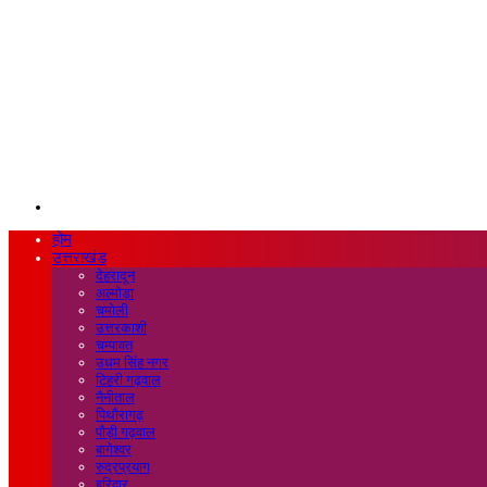
Search
for
होम
उत्तराखंड
देहरादून
अल्मोड़ा
चमोली
उत्तरकाशी
चम्पावत
उधम सिंह नगर
टिहरी गढ़वाल
नैनीताल
पिथौरागढ़
पौड़ी गढ़वाल
बागेश्वर
रुद्रप्रयाग
हरिद्वार