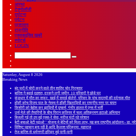
आस्था
टेक्नोलॉजी
दुर्घटना
पर्यटन
प्रशासन
राजनीति
एक्सक्लूसिव खबरें
स्पोर्ट्स
LOGIN
Search
Sidebar
for
Random
Article
Saturday, August 8 2026
Breaking News
बंद घरों में चोरी करने वाले तीन शातिर चोर गिरफ्तार
बारिश ने बढ़ाई दहशत, दरकने लगी जमीन, 10 परिवारों ने छोड़े घर
कुंडधार में मौत का सफर: खाई में समाई बोलेरो, परिवार के पांच सदस्यों की दर्दनाक मौत
हॉकी कोच विजय पाल के नेतृत्व मे हॉकी खिलाड़ियों का राष्ट्रीय स्तर पर चयन
किशोरी को बेहोश कर झाड़ियों में दुष्कर्म, गंभीर हालत में एम्स में भर्ती
उर्स मेले की तैयारियों के बीच पिरान कलियर में चला अतिक्रमण हटाओ अभियान
बिजली गई तो ठप हुई एक्स-रे सेवा, मरीज घंटों रहे परेशान
बेटी बचाओ बेटी पढ़ाओ’’ योजना मे बेटियों को मिला लाभ, यह बना राष्ट्रीय आंदोलनः- डा. न
विशिष्ट पहचान बना रही है आदि कैलाश परिक्रमा: महाराज
तेज बारिश से धर्मनगरी हरिद्वार हुई पानी-पानी