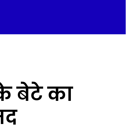
 बेटे का
मद