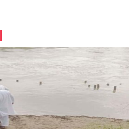
assniki
Pocket