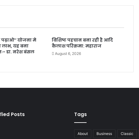
ी पढ़ाओ’’ योजना मे
विशिष्ट पहचान बना रही है आदि
ला लाभ, यह बना
कैलाश परिक्रमा: महाराज
लनः- डा. नरेश बंसल
August 6, 2026
fied Posts
Tags
About
Business
Classic