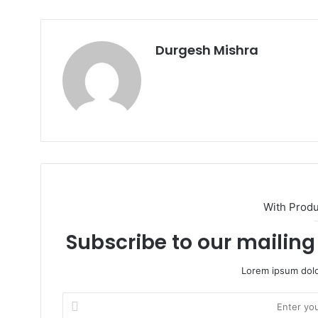
k
Durgesh Mishra
Website
With Prod
Subscribe to our mailing 
Lorem ipsum dolo
Enter
your