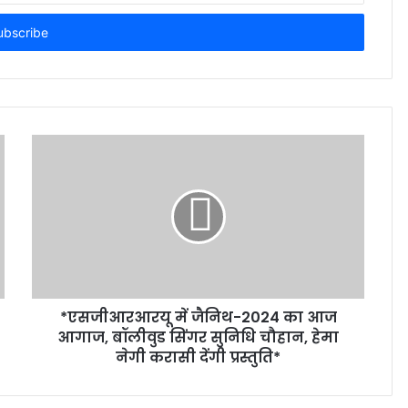
*एसजीआरआरयू में जैनिथ-2024 का आज
आगाज, बॉलीवुड सिंगर सुनिधि चौहान, हेमा
नेगी करासी देंगी प्रस्तुति*