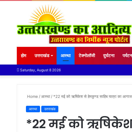
होम
उत्तराखंड
आस्था
टेक्नोलॉजी
दुर्घटना
पर्यट
Saturday, August 8 2026
Home
/
आस्था
/
*22 मई को ऋषिकेश से हेमकुण्ड साहिब यात्रा का आगाज, र
आस्था
उतराखंड
*22 मई को ऋषिकेश 