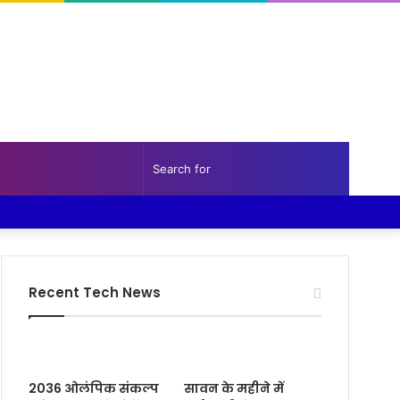
Random
Sidebar
Search
Facebook
Twitter
YouTube
Instagram
Log
Random
Sidebar
Article
for
In
Article
Recent Tech News
2036 ओलंपिक संकल्प
सावन के महीने में