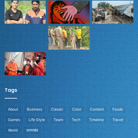
Tags
About
Business
Classic
Color
Content
Foods
Games
Life Style
Team
Tech
Timeline
Travel
World
उतराखंड