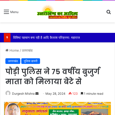
S
Menu
fo
तेज बारिश से धर्मनगरी हरिद्वार हुई पानी-पानी
Home
/
उतराखंड
उतराखंड
पुलिस डायरी
पौड़ी पुलिस ने 75 वर्षीय बुजुर्ग
माता को मिलाया बेटे से
Send
Durgesh Mishra
May 28, 2024
123
1 minute read
an
email