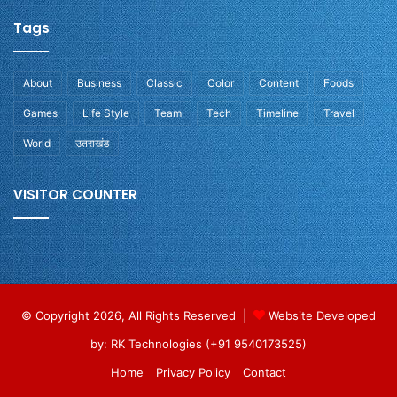
Tags
About
Business
Classic
Color
Content
Foods
Games
Life Style
Team
Tech
Timeline
Travel
World
उतराखंड
VISITOR COUNTER
© Copyright 2026, All Rights Reserved |
Website Developed
by: RK Technologies (+91 9540173525)
Home
Privacy Policy
Contact