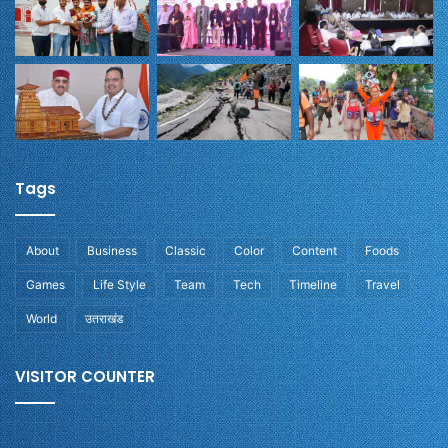
Tags
About
Business
Classic
Color
Content
Foods
Games
Life Style
Team
Tech
Timeline
Travel
World
उतराखंड
VISITOR COUNTER