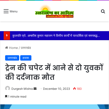
S
Menu
fo
कुमाऊं कमिश्नर और नैनीताल विधायक को मिला एसआईआर का नोटिस सरिता आर्या ने पता बदलने को बताया कारण
Home
/
उतराखंड
उतराखंड
हादसा
ट्रेन की चपेट में आने से दो युवकों
की दर्दनाक मौत
Send
Durgesh Mishra
December 10, 2023
183
an
1 minute read
email