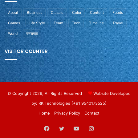
About
Business
Classic
Color
Content
Foods
Games
Life Style
Team
Tech
Timeline
Travel
World
उतराखंड
VISITOR COUNTER
© Copyright 2026, All Rights Reserved |
Website Developed
by: RK Technologies (+91 9540173525)
Home
Privacy Policy
Contact
Facebook
Twitter
YouTube
Instagram