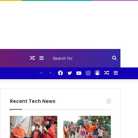
Random
Sidebar
Search
Facebook
Twitter
YouTube
Instagram
Log
Random
Sidebar
Article
for
In
Article
Recent Tech News