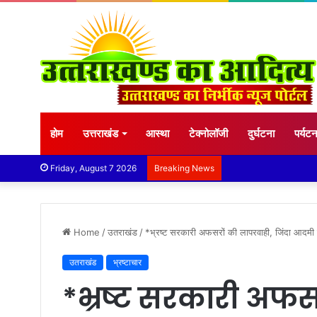
होम
उत्तराखंड
आस्था
टेक्नोलॉजी
दुर्घटना
पर्यट
विशिष्ट पहचान बना रही है
Friday, August 7 2026
Breaking News
Home
/
उतराखंड
/
*भ्रष्ट सरकारी अफसरों की लापरवाही, जिंदा आदमी को
उतराखंड
भ्रष्टाचार
*भ्रष्ट सरकारी अफसर