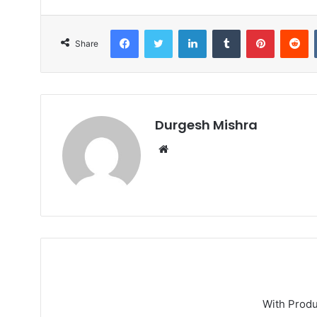
Facebook
Twitter
LinkedIn
Tumblr
Pinterest
R
Share
Durgesh Mishra
Website
With Prod