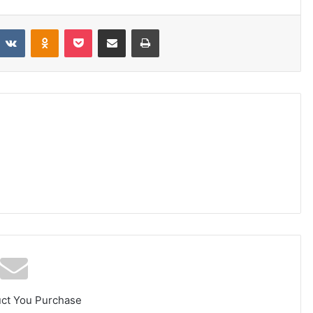
eddit
VKontakte
Odnoklassniki
Pocket
Share via Email
Print
uct You Purchase