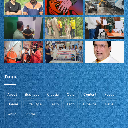
Tags
About
Business
Classic
Color
Content
Foods
Games
Life Style
Team
Tech
Timeline
Travel
World
उतराखंड