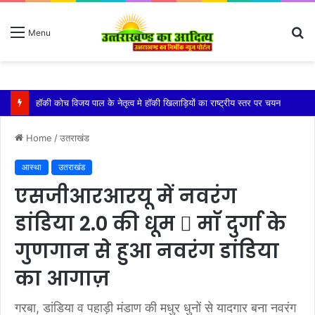
S
Menu
fo
किशोरी को बेहोश कर झाड़ियों में दुष्कर्म, गंभीर हालत में एम्स में भर्ती
Home
/
उतराखंड
आस्था
उतराखंड
एसजीआरआरयू में नवरंग
डांडिया 2.0 की धूम  माॅ दुर्गा के
गुणगान से हुआ नवरंग डांडिया
का आगाज़
गरबा, डांडिया व पहाड़ी मंडाण की मधुर धुनों से यादगार बना नवरंग