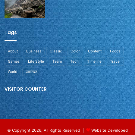
Tags
About
Business
Classic
Color
Content
Foods
Games
Life Style
Team
Tech
Timeline
Travel
World
उतराखंड
VISITOR COUNTER
© Copyright 2026, All Rights Reserved |
Website Developed