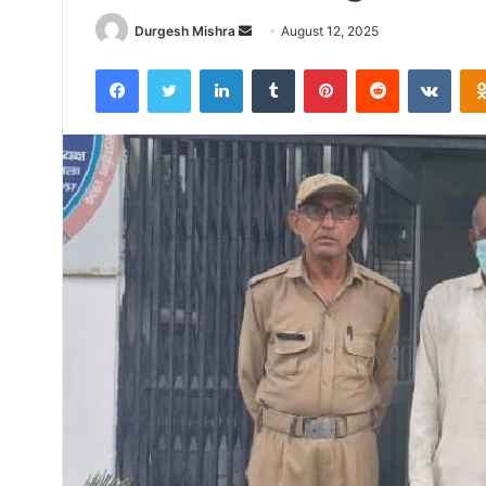
Send
Durgesh Mishra
August 12, 2025
an
Facebook
Twitter
LinkedIn
Tumblr
Pinterest
Reddit
VKon
email