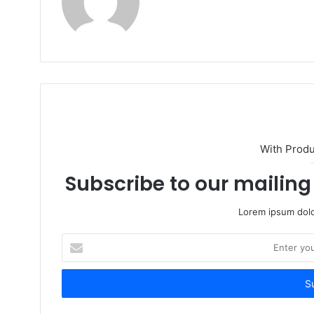
With Prod
Subscribe to our mailing 
Lorem ipsum dolo
Enter
your
Email
address