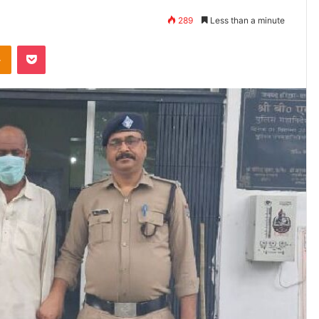
289
Less than a minute
takte
Odnoklassniki
Pocket