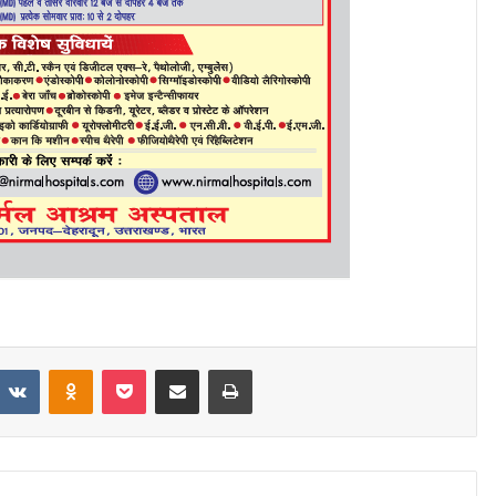
eddit
VKontakte
Odnoklassniki
Pocket
Share via Email
Print