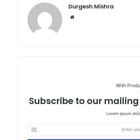
Durgesh Mishra
Website
With Prod
Subscribe to our mailing 
Lorem ipsum dolo
Enter
your
Email