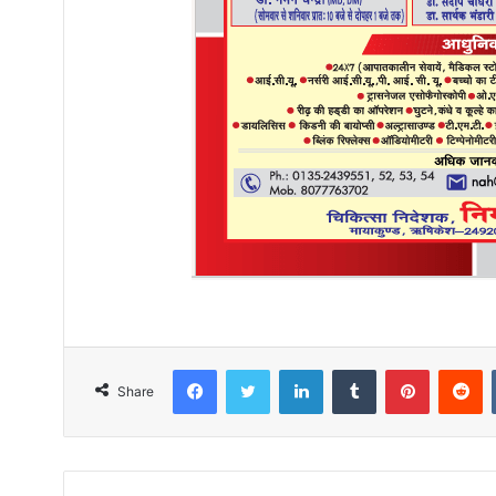
Facebook
Twitter
LinkedIn
Tumblr
Pinterest
R
Share