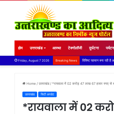
होम
उत्तराखंड
आस्था
टेक्नोलॉजी
दुर्घटना
पर्यट
तेज बारिश से धर्मनगरी हरिद्
Friday, August 7 2026
Breaking News
Home
/
उतराखंड
/
*रायवाला में 02 करोड़ 47 लाख 67 हजार रुपए से ब
उतराखंड
सिटी अपडेट
*रायवाला में 02 कर