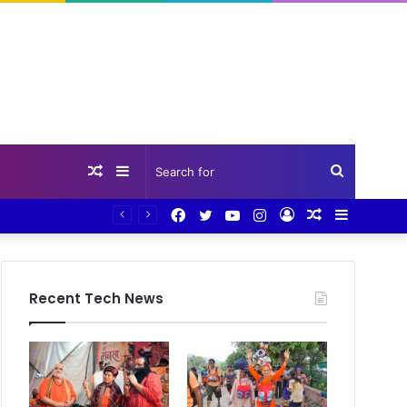
Random
Sidebar
Search
Facebook
Twitter
YouTube
Instagram
Log
Random
Sidebar
Article
for
In
Article
Recent Tech News