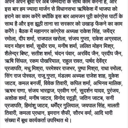
अपने अपने बूथों पर अब जैम्मेदारी के साथ काम करना है, और
इस बार हम ज्यादा मार्जन से विधानसभा ऋषिकेश में भाजपा को
हराने का काम करेंगे क्योंकि इस बार आमजन पूरी कांग्रेस पार्टी के
साथ है और इस झूठी ताना सा सरकार को उखाड़ फेंकने का काम
करेंगे। बैठक में महानगर कांग्रेस अध्यक्ष राकेश सिंह, जयेंद्र
रमोला, दीप शर्मा, राजपाल खरोला, संजय गुप्ता, राकेश अग्रवाल,
मदन मोहन शर्मा, सुधीर राय, मनीष शर्मा, ललित मोहन मिश्र,
शैलेन्द्र बिष्ट, सतीश शर्मा, चंदन पंवार, अरविंद जैन, प्रदीप जैन,
ऋषि सिंघल, रकम पोखरियाल, राहुल रावत, पार्षद देवेंद्र
प्रजापति, मधु मिश्रा, परमेश्वर राजभर, पुष्पा मिश्रा, राधा रमोला,
सिंग राज पोस्वल, राजू गुप्ता, मंडलम अध्यक्ष राजेश शाह, मुकेश
जाटव, कमल बनर्जी, विवेक तिवारी, कपिल शर्मा, अभिनव मालिक,
ऋषभ राणा, संजय भारद्वाज, प्रवीण गर्ग, सुदर्शन यादव, पुरंजय,
अशोक शर्मा, मनीष जाटव, विनोद रतूड़ी, जतिन जाटब, सनी
प्रजापति, हिमांशु जाटव, धर्मेंद्र गुलियाल, जयपाल सिंह, मालती
तिवारी, कमला प्रधान, इमरान सैफी, सौरभ वर्मा, आदि भारी
संख्या में बूथ कार्यकर्ता उपस्थित थे।