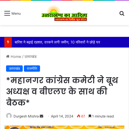
S
Menu
fo
बारिश ने बढ़ाई दहशत, दरकने लगी जमीन, 10 परिवारों ने छोड़े घर
Home
/
उतराखंड
उतराखंड
राजनीति
*महानगर कांग्रेस कमेटी ने बूथ
अध्यक्ष व बीएलए के साथ की
बैठक*
Send
Durgesh Mishra
April 14, 2024
67
1 minute read
an