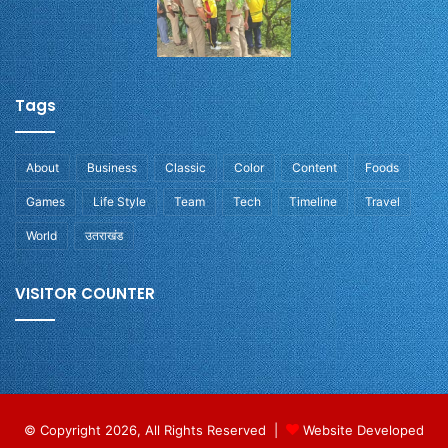
Tags
About
Business
Classic
Color
Content
Foods
Games
Life Style
Team
Tech
Timeline
Travel
World
उतराखंड
VISITOR COUNTER
© Copyright 2026, All Rights Reserved |
Website Developed