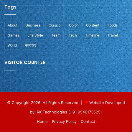
Tags
About
Business
Classic
Color
Content
Foods
Games
Life Style
Team
Tech
Timeline
Travel
World
उतराखंड
VISITOR COUNTER
© Copyright 2026, All Rights Reserved |
Website Developed
by: RK Technologies (+91 9540173525)
Home
Privacy Policy
Contact