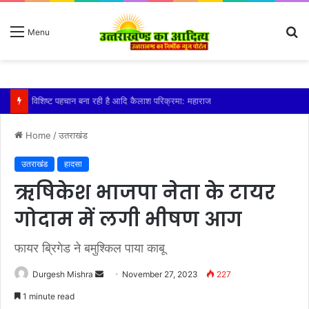
S
Menu
fo
विशिष्ट पहचान बना रही है आदि कैलाश परिक्रमा: महाराज
Home
/
उतराखंड
उतराखंड
हादसा
ऋषिकेश भाजपा नेता के टायर
गोदाम में लगी भीषण आग
फायर ब्रिगेड ने बमुश्किल पाया काबू
Send
Durgesh Mishra
November 27, 2023
227
an
1 minute read
email