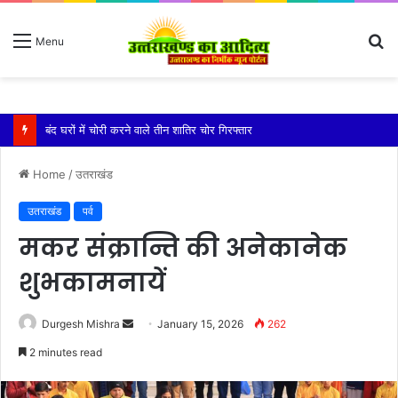
S
Menu
fo
बारिश ने बढ़ाई दहशत, दरकने लगी जमीन, 10 परिवारों ने छोड़े घर
Home
/
उतराखंड
उतराखंड
पर्व
मकर संक्रान्ति की अनेकानेक
शुभकामनायें
Send
Durgesh Mishra
January 15, 2026
262
an
2 minutes read
email