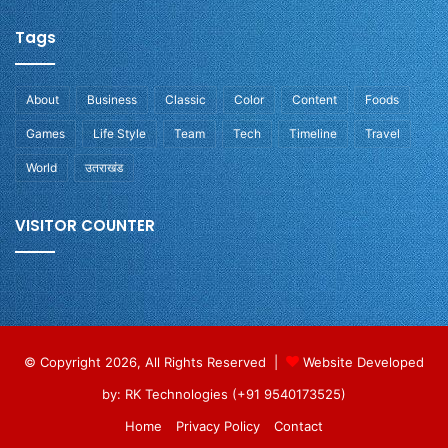
Tags
About
Business
Classic
Color
Content
Foods
Games
Life Style
Team
Tech
Timeline
Travel
World
उतराखंड
VISITOR COUNTER
© Copyright 2026, All Rights Reserved |
Website Developed
by: RK Technologies (+91 9540173525)
Home
Privacy Policy
Contact