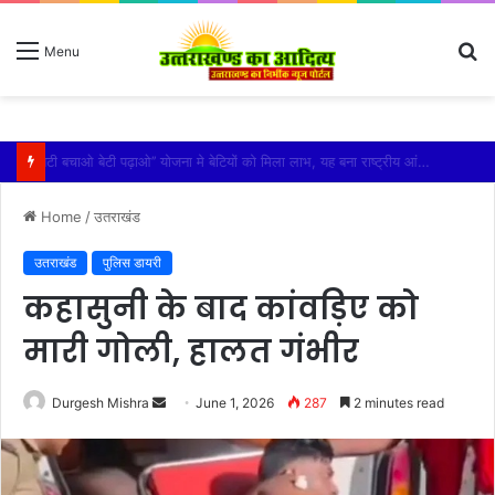
S
Menu
fo
विशिष्ट पहचान बना रही है आदि कैलाश परिक्रमा: महाराज
Home
/
उतराखंड
उतराखंड
पुलिस डायरी
कहासुनी के बाद कांवड़िए को
मारी गोली, हालत गंभीर
Send
Durgesh Mishra
June 1, 2026
287
2 minutes read
an
email