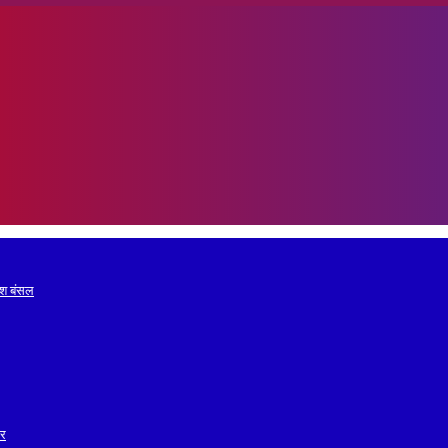
रेश बंसल
ोर