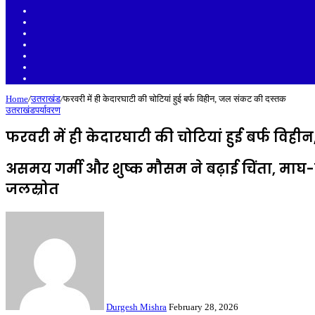
Sidebar
Random
Article
Log
In
Instagram
YouTube
Twitter
Facebook
Home
/
उतराखंड
/
फरवरी में ही केदारघाटी की चोटियां हुई बर्फ विहीन, जल संकट की दस्तक
उतराखंड
पर्यावरण
फरवरी में ही केदारघाटी की चोटियां हुई बर्फ वि
असमय गर्मी और शुष्क मौसम ने बढ़ाई चिंता, माघ-फाल
जलस्रोत
Send
an
email
Durgesh Mishra
February 28, 2026