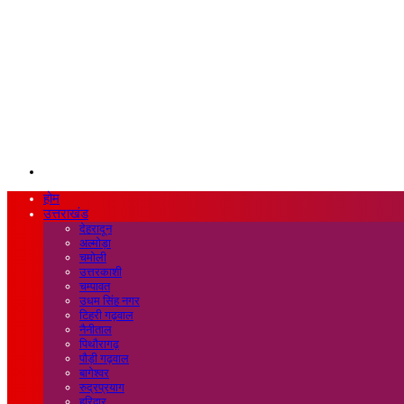
Search
for
होम
उत्तराखंड
देहरादून
अल्मोड़ा
चमोली
उत्तरकाशी
चम्पावत
उधम सिंह नगर
टिहरी गढ़वाल
नैनीताल
पिथौरागढ़
पौड़ी गढ़वाल
बागेश्वर
रुद्रप्रयाग
हरिद्वार