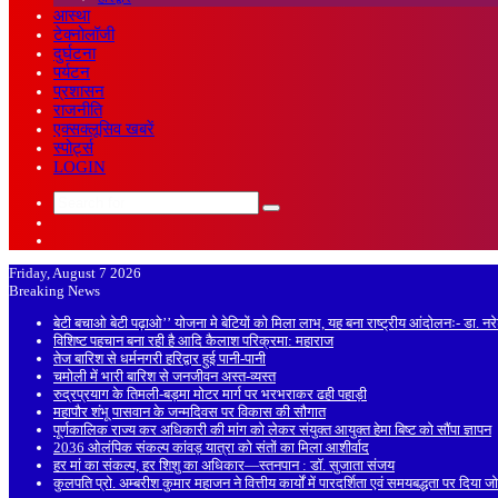
आस्था
टेक्नोलॉजी
दुर्घटना
पर्यटन
प्रशासन
राजनीति
एक्सक्लूसिव खबरें
स्पोर्ट्स
LOGIN
Search
Sidebar
for
Random
Article
Friday, August 7 2026
Breaking News
बेटी बचाओ बेटी पढ़ाओ’’ योजना मे बेटियों को मिला लाभ, यह बना राष्ट्रीय आंदोलनः- डा. न
विशिष्ट पहचान बना रही है आदि कैलाश परिक्रमा: महाराज
तेज बारिश से धर्मनगरी हरिद्वार हुई पानी-पानी
चमोली में भारी बारिश से जनजीवन अस्त-व्यस्त
रुद्रप्रयाग के तिमली-बड़मा मोटर मार्ग पर भरभराकर ढही पहाड़ी
महापौर शंभू पासवान के जन्मदिवस पर विकास की सौगात
पूर्णकालिक राज्य कर अधिकारी की मांग को लेकर संयुक्त आयुक्त हेमा बिष्ट को सौंपा ज्ञापन
2036 ओलंपिक संकल्प कांवड़ यात्रा को संतों का मिला आशीर्वाद
हर मां का संकल्प, हर शिशु का अधिकार—स्तनपान : डॉ. सुजाता संजय
कुलपति प्रो. अम्बरीश कुमार महाजन ने वित्तीय कार्यों में पारदर्शिता एवं समयबद्धता पर दिया ज