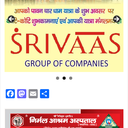
F
M
E
S
a
a
m
h
c
st
ai
ar
e
o
l
e