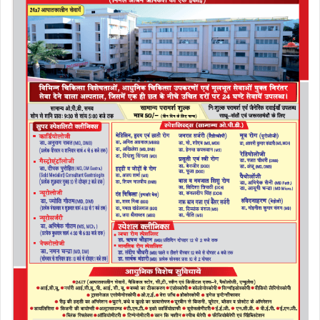
b
d
o
o
o
n
k