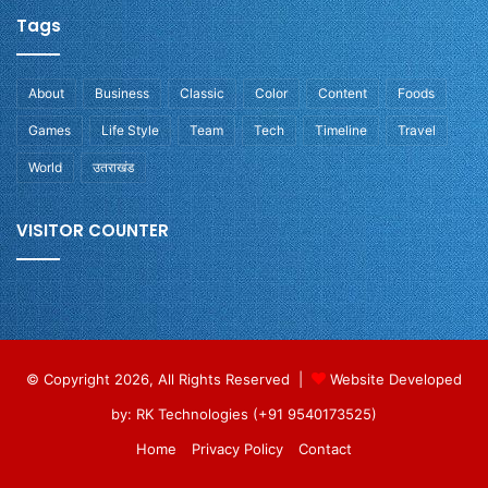
Tags
About
Business
Classic
Color
Content
Foods
Games
Life Style
Team
Tech
Timeline
Travel
World
उतराखंड
VISITOR COUNTER
© Copyright 2026, All Rights Reserved |
Website Developed
by: RK Technologies (+91 9540173525)
Home
Privacy Policy
Contact