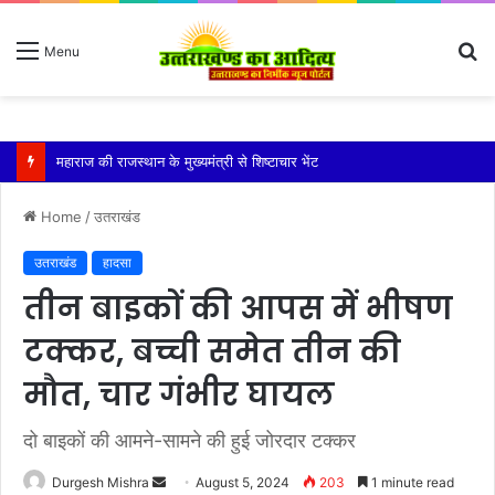
S
Menu
fo
उत्तरकाशी के पापड़गाड़ में फिर धंसा गंगोत्री हाईवे तेजी से चौड़ी होती गई दरार, क्यार्क गांव पर मंडराया खतरा
Home
/
उतराखंड
उतराखंड
हादसा
तीन बाइकों की आपस में भीषण
टक्कर, बच्ची समेत तीन की
मौत, चार गंभीर घायल
दो बाइकों की आमने-सामने की हुई जोरदार टक्कर
Send
Durgesh Mishra
August 5, 2024
203
1 minute read