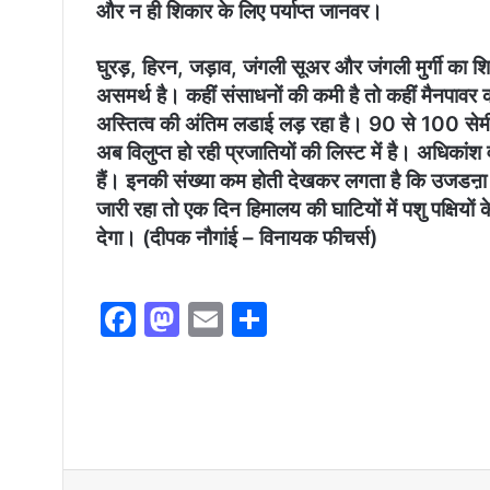
और न ही शिकार के लिए पर्याप्त जानवर।
घुरड़, हिरन, जड़ाव, जंगली सूअर और जंगली मुर्गी का शि
असमर्थ है। कहीं संसाधनों की कमी है तो कहीं मैनपावर
अस्तित्व की अंतिम लडाई लड़ रहा है। 90 से 100 से
अब विलुप्त हो रही प्रजातियों की लिस्ट में है। अधिकांश
हैं। इनकी संख्या कम होती देखकर लगता है कि उजडऩा 
जारी रहा तो एक दिन हिमालय की घाटियों में पशु पक्षिय
देगा। (दीपक नौगांई – विनायक फीचर्स)
F
M
E
S
a
a
m
h
c
st
ai
ar
e
o
l
e
b
d