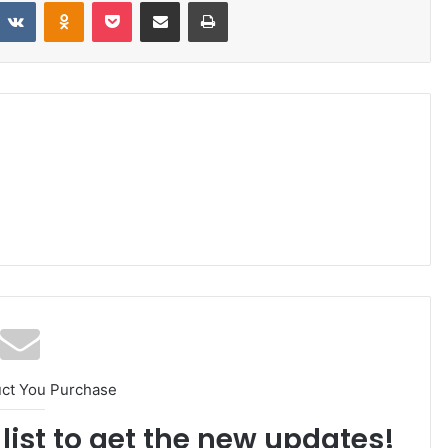
eddit
VKontakte
Odnoklassniki
Pocket
Share via Email
Print
uct You Purchase
list to get the new updates!