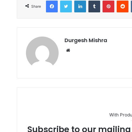
o
o
Facebook
Twitter
LinkedIn
Tumblr
Pinterest
R
Share
o
n
k
Durgesh Mishra
Website
With Prod
Subscribe to our mailing 