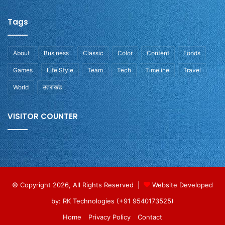
Tags
About
Business
Classic
Color
Content
Foods
Games
Life Style
Team
Tech
Timeline
Travel
World
उतराखंड
VISITOR COUNTER
© Copyright 2026, All Rights Reserved |
Website Developed
by: RK Technologies (+91 9540173525)
Home
Privacy Policy
Contact