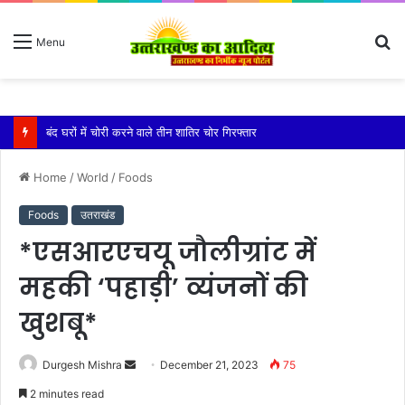
S
Menu
fo
बारिश ने बढ़ाई दहशत, दरकने लगी जमीन, 10 परिवारों ने छोड़े घर
Home
/
World
/
Foods
Foods
उतराखंड
*एसआरएचयू जौलीग्रांट में
महकी ‘पहाड़ी’ व्यंजनों की
खुशबू*
Send
Durgesh Mishra
December 21, 2023
75
an
2 minutes read