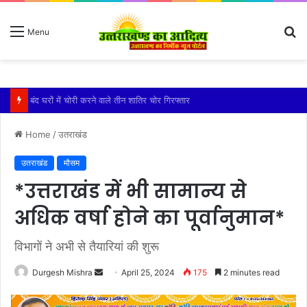
S
Menu
fo
बारिश ने बढ़ाई दहशत, दरकने लगी जमीन, 10 परिवारों ने छोड़े घर
Home
/
उतराखंड
उतराखंड
मौसम
*उत्तराखंड में भी सामान्य से
अधिक वर्षा होने का पूर्वानुमान*
विभागों ने अभी से तैयारियां की शुरू
Send
Durgesh Mishra
April 25, 2024
175
2 minutes read
an
email