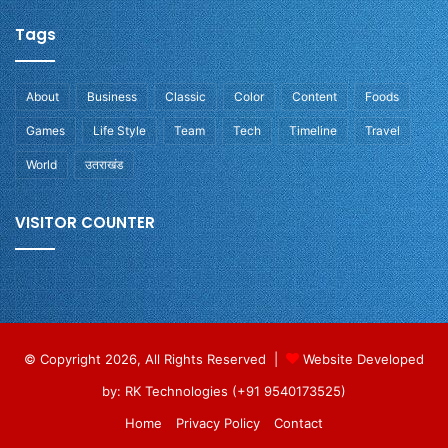
Tags
About
Business
Classic
Color
Content
Foods
Games
Life Style
Team
Tech
Timeline
Travel
World
उतराखंड
VISITOR COUNTER
© Copyright 2026, All Rights Reserved |
Website Developed
by: RK Technologies (+91 9540173525)
Home
Privacy Policy
Contact