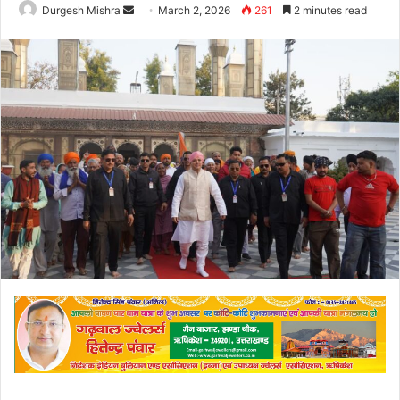
Send
Durgesh Mishra
March 2, 2026
261
2 minutes read
an
email