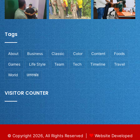
Tags
About
Business
Classic
Color
Content
Foods
Games
Life Style
Team
Tech
Timeline
Travel
World
उतराखंड
VISITOR COUNTER
© Copyright 2026, All Rights Reserved |
Website Developed