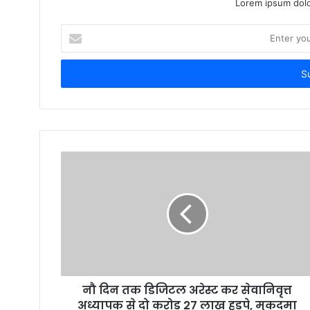
Lorem ipsum dolo
E
n
t
e
r
y
o
u
r
E
m
a
i
l
a
d
d
r
नौ दिन तक डिजिटल अरेस्ट कर सेवानिवृत्त
e
अध्यापक से दो करोड़ 27 लाख हड़पे, मुकदमा
s