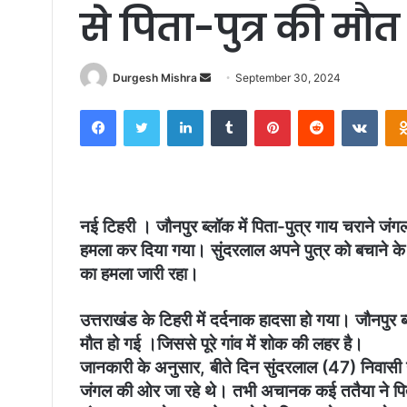
से पिता-पुत्र की माैत
Durgesh Mishra
S
September 30, 2024
e
Facebook
Twitter
LinkedIn
Tumblr
Pinterest
Reddit
VKontakte
n
d
a
n
e
नई टिहरी । जौनपुर ब्लॉक में पिता-पुत्र गाय चराने ज
m
हमला कर दिया गया। सुंदरलाल अपने पुत्र को बचाने क
a
का हमला जारी रहा।
i
l
उत्तराखंड के टिहरी में दर्दनाक हादसा हो गया। जौनपुर ब्
मौत हो गई ।जिससे पूरे गांव में शोक की लहर है।
जानकारी के अनुसार, बीते दिन सुंदरलाल (47) निवासी ग
जंगल की ओर जा रहे थे। तभी अचानक कई ततैया ने पित