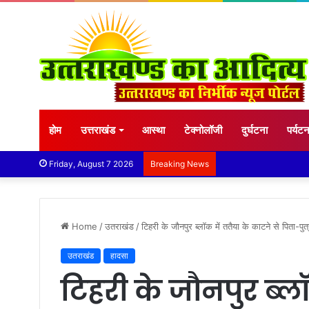
होम
उत्तराखंड
आस्था
टेक्नोलॉजी
दुर्घटना
पर्यट
Friday, August 7 2026
Breaking News
Home
/
उतराखंड
/
टिहरी के जौनपुर ब्लॉक में ततैया के काटने से पिता-पुत
उतराखंड
हादसा
टिहरी के जौनपुर ब्ल