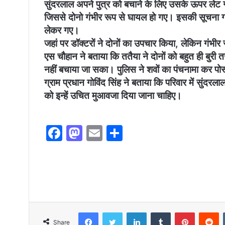
सुंदरलाल अपने पुत्र को बचाने के लिए उसके ऊपर लेट 
जिससे दोनो गंभीर रूप से घायल हो गए। इसकी सूचना ग्
लेकर गए।
जहां पर डॉक्टरों ने दोनों का उपचार किया, लेकिन गंभी
एस चौहान ने बताया कि ततैया ने दोनों को बहुत ही बुरी तर
नहीं बचाया जा सका। पुलिस ने शवों का पंचनामा कर पोस्
ग्राम प्रधान गोविंद सिंह ने बताया कि परिवार में सुंदर
को इन्हें उचित मुआवजा दिया जाना चाहिए।
F
M
E
S
a
a
m
h
c
st
ai
ar
e
o
l
e
b
d
o
o
Facebook
Twitter
LinkedIn
Tumblr
Pinterest
Reddit
Share