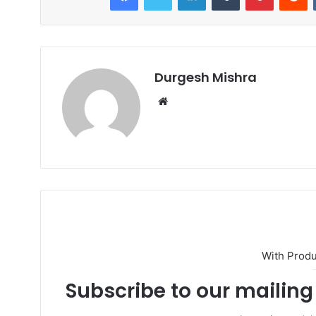
o
n
k
Durgesh Mishra
W
e
b
s
i
t
e
With Prod
Subscribe to our mailing 