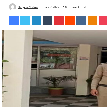
Send
Durgesh Mishra
June 2, 2025
258
1 minute read
an
Facebook
Twitter
LinkedIn
Tumblr
Pinterest
Reddit
VKontakte
Odnokl
email