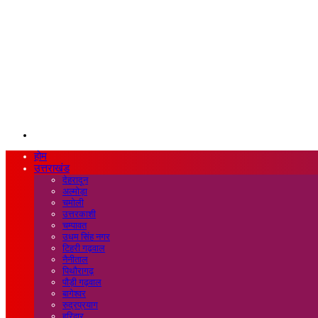
Search
for
होम
उत्तराखंड
देहरादून
अल्मोड़ा
चमोली
उत्तरकाशी
चम्पावत
उधम सिंह नगर
टिहरी गढ़वाल
नैनीताल
पिथौरागढ़
पौड़ी गढ़वाल
बागेश्वर
रुद्रप्रयाग
हरिद्वार