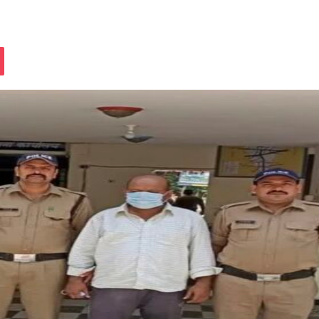
assniki
Pocket