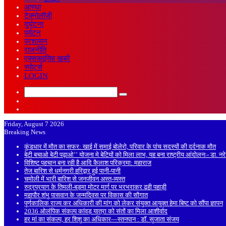
आस्था
टेक्नोलॉजी
दुर्घटना
पर्यटन
प्रशासन
राजनीति
एक्सक्लूसिव खबरें
स्पोर्ट्स
LOGIN
Search
Sidebar
for
Random
Article
Friday, August 7 2026
Breaking News
कुंडधार में मौत का सफर: खाई में समाई बोलेरो, परिवार के पांच सदस्यों की दर्दनाक मौत
बेटी बचाओ बेटी पढ़ाओ’’ योजना मे बेटियों को मिला लाभ, यह बना राष्ट्रीय आंदोलनः- डा. न
विशिष्ट पहचान बना रही है आदि कैलाश परिक्रमा: महाराज
तेज बारिश से धर्मनगरी हरिद्वार हुई पानी-पानी
चमोली में भारी बारिश से जनजीवन अस्त-व्यस्त
रुद्रप्रयाग के तिमली-बड़मा मोटर मार्ग पर भरभराकर ढही पहाड़ी
महापौर शंभू पासवान के जन्मदिवस पर विकास की सौगात
पूर्णकालिक राज्य कर अधिकारी की मांग को लेकर संयुक्त आयुक्त हेमा बिष्ट को सौंपा ज्ञापन
2036 ओलंपिक संकल्प कांवड़ यात्रा को संतों का मिला आशीर्वाद
हर मां का संकल्प, हर शिशु का अधिकार—स्तनपान : डॉ. सुजाता संजय