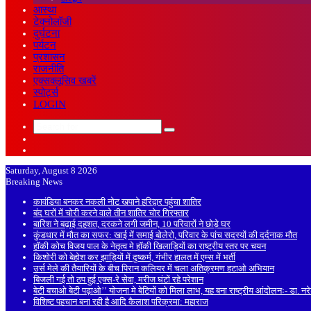
आस्था
टेक्नोलॉजी
दुर्घटना
पर्यटन
प्रशासन
राजनीति
एक्सक्लूसिव खबरें
स्पोर्ट्स
LOGIN
Search
Sidebar
for
Random
Article
Saturday, August 8 2026
Breaking News
कावंडिया बनकर नकली नोट खपाने हरिद्वार पहुंचा शातिर
बंद घरों में चोरी करने वाले तीन शातिर चोर गिरफ्तार
बारिश ने बढ़ाई दहशत, दरकने लगी जमीन, 10 परिवारों ने छोड़े घर
कुंडधार में मौत का सफर: खाई में समाई बोलेरो, परिवार के पांच सदस्यों की दर्दनाक मौत
हॉकी कोच विजय पाल के नेतृत्व मे हॉकी खिलाड़ियों का राष्ट्रीय स्तर पर चयन
किशोरी को बेहोश कर झाड़ियों में दुष्कर्म, गंभीर हालत में एम्स में भर्ती
उर्स मेले की तैयारियों के बीच पिरान कलियर में चला अतिक्रमण हटाओ अभियान
बिजली गई तो ठप हुई एक्स-रे सेवा, मरीज घंटों रहे परेशान
बेटी बचाओ बेटी पढ़ाओ’’ योजना मे बेटियों को मिला लाभ, यह बना राष्ट्रीय आंदोलनः- डा. न
विशिष्ट पहचान बना रही है आदि कैलाश परिक्रमा: महाराज