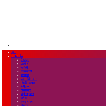
Search
for
होम
उत्तराखंड
देहरादून
अल्मोड़ा
चमोली
उत्तरकाशी
चम्पावत
उधम सिंह नगर
टिहरी गढ़वाल
नैनीताल
पिथौरागढ़
पौड़ी गढ़वाल
बागेश्वर
रुद्रप्रयाग
हरिद्वार