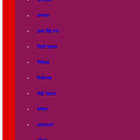
चम्पावत
उधम सिंह नगर
टिहरी गढ़वाल
नैनीताल
पिथौरागढ़
पौड़ी गढ़वाल
बागेश्वर
रुद्रप्रयाग