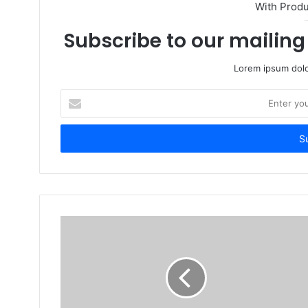
With Prod
Subscribe to our mailing 
Lorem ipsum dolo
Enter
your
Email
address