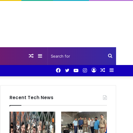
Random
Sidebar
Search
Facebook
Twitter
YouTube
Instagram
Log
Random
Sidebar
Article
for
In
Article
Recent Tech News