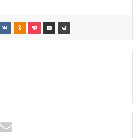
eddit
VKontakte
Odnoklassniki
Pocket
Share via Email
Print