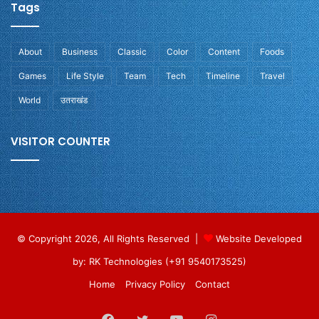
Tags
About
Business
Classic
Color
Content
Foods
Games
Life Style
Team
Tech
Timeline
Travel
World
उतराखंड
VISITOR COUNTER
© Copyright 2026, All Rights Reserved |
Website Developed
by: RK Technologies (+91 9540173525)
Home
Privacy Policy
Contact
Facebook
Twitter
YouTube
Instagram