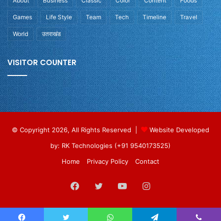
About
Business
Classic
Color
Content
Foods
Games
Life Style
Team
Tech
Timeline
Travel
World
उतराखंड
VISITOR COUNTER
© Copyright 2026, All Rights Reserved |
Website Developed
by: RK Technologies (+91 9540173525)
Home
Privacy Policy
Contact
Facebook
Twitter
YouTube
Instagram