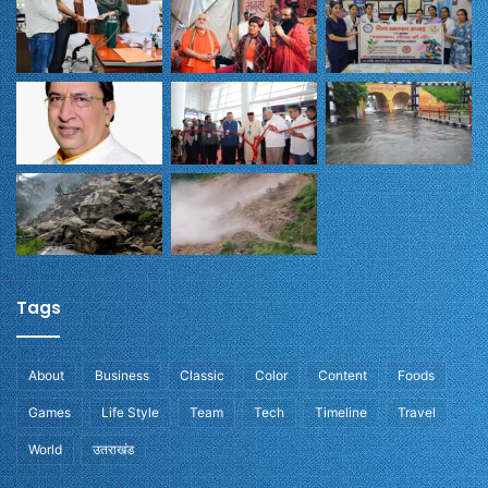
Tags
About
Business
Classic
Color
Content
Foods
Games
Life Style
Team
Tech
Timeline
Travel
World
उतराखंड