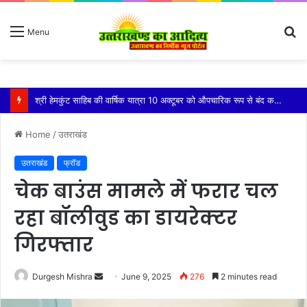
S
Menu
fo
नशामुक्त समाज के निर्माण के लिए सामूहिक संकल्प जरूरी: मेयर शंभू पासवान
Home
/
उतराखंड
उतराखंड
फ्रॉड
चेक बाउंस मामले में फरार चल
रहा बॉलीवुड का डायरेक्टर
गिरफ्तार
Send
Durgesh Mishra
June 9, 2025
276
2 minutes read
an