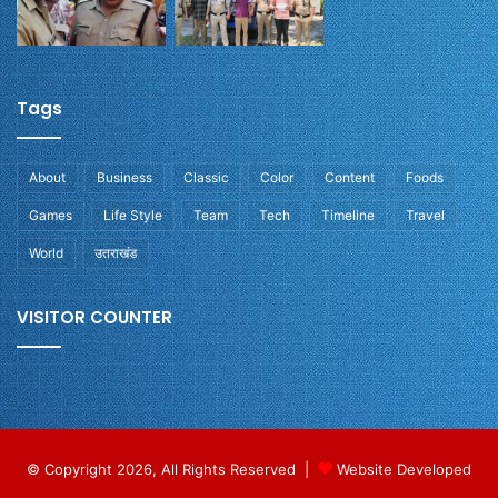
Tags
About
Business
Classic
Color
Content
Foods
Games
Life Style
Team
Tech
Timeline
Travel
World
उतराखंड
VISITOR COUNTER
© Copyright 2026, All Rights Reserved |
Website Developed