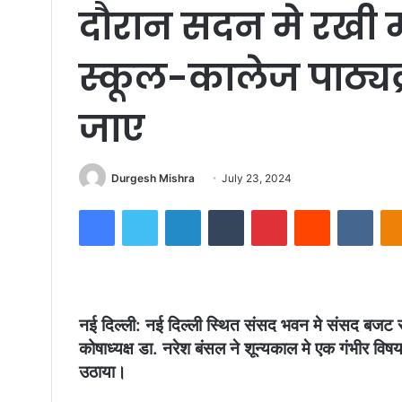
दौरान सदन मे रखी
स्कूल-कालेज पाठ्यक
जाए
Send
Durgesh Mishra
July 23, 2024
an
Facebook
Twitter
LinkedIn
Tumblr
Pinterest
Reddit
VKon
email
नई दिल्ली: नई दिल्ली स्थित संसद भवन मे संसद बजट स
कोषाध्यक्ष डा. नरेश बंसल ने शून्यकाल मे एक गंभीर व
उठाया।