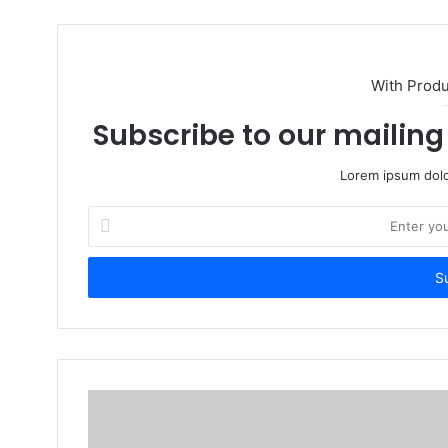
With Prod
Subscribe to our mailing 
Lorem ipsum dolo
Enter
your
Email
address