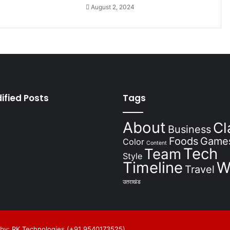
August 2, 2024
ified Posts
Tags
About
Cl
Business
Foods
Game
Color
Content
Tech
Team
Style
Timeline
W
Travel
उतराखंड
by: RK Technologies (+91 9540173525)