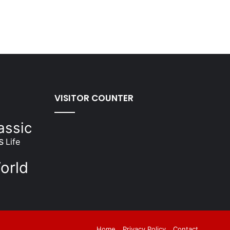
VISITOR COUNTER
assic
s
Life
orld
Facebook
Twitter
YouTube
Instagram
Home
Privacy Policy
Contact