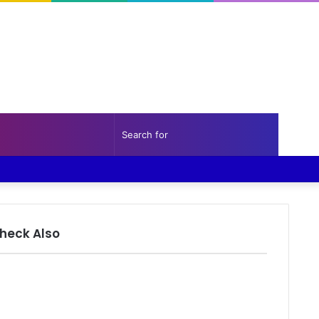
Random
Sidebar
Search
Facebook
Twitter
YouTube
Instagram
Log
Random
Sidebar
Article
for
In
Article
heck Also
lose