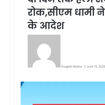
रोक,सीएम धामी ने 
के आदेश
Send
an
email
Durgesh Mishra
June 15, 202
Facebook
Twitter
LinkedIn
Tumblr
Pinterest
Reddit
VKontakte
Odnoklassniki
Pocket