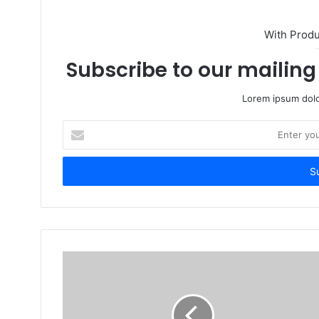
With Prod
Subscribe to our mailing 
Lorem ipsum dolo
Enter
your
Email
address