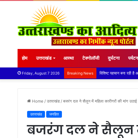
होम
उत्तराखंड
आस्था
टेक्नोलॉजी
दुर्घटना
पर्यट
तेज बारिश से धर्मनगरी हरिद्
Friday, August 7 2026
Breaking News
Home
/
उतराखंड
/
बजरंग दल ने सैलून में महिला कारीगरों की मांग उठाई
उतराखंड
जनहित
बजरंग दल ने सैलून 