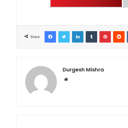
Facebook
Twitter
LinkedIn
Tumblr
Pinterest
R
Share
Durgesh Mishra
Website