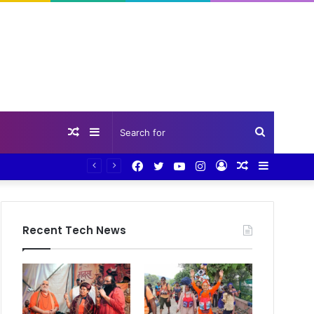
Random
Sidebar
Search
Facebook
Twitter
YouTube
Instagram
Log
Random
Sidebar
Article
for
In
Article
Recent Tech News