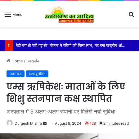
S
Menu
fo
विशिष्ट पहचान बना रही है आदि कैलाश परिक्रमा: महाराज
Home
/
उतराखंड
उतराखंड
हेल्थ बुलेटिन
एम्स ऋषिकेशः माताओं के लिए
शिशु स्तनपान कक्ष स्थापित
अस्पताल में 3 अलग-अलग स्थानों पर मिलेगी नयी सुविधा
Send
Durgesh Mishra
August 9, 2024
128
2 minutes read
an
email