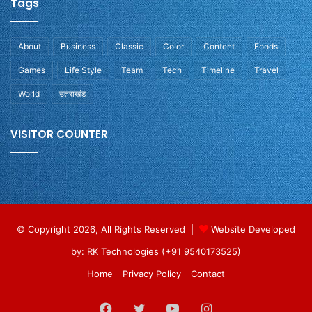
Tags
About
Business
Classic
Color
Content
Foods
Games
Life Style
Team
Tech
Timeline
Travel
World
उतराखंड
VISITOR COUNTER
© Copyright 2026, All Rights Reserved |
Website Developed
by: RK Technologies (+91 9540173525)
Home
Privacy Policy
Contact
Facebook
Twitter
YouTube
Instagram