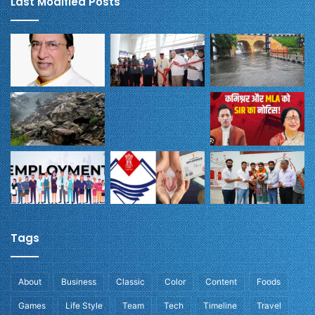
Last Modified Posts
Tags
About
Business
Classic
Color
Content
Foods
Games
Life Style
Team
Tech
Timeline
Travel