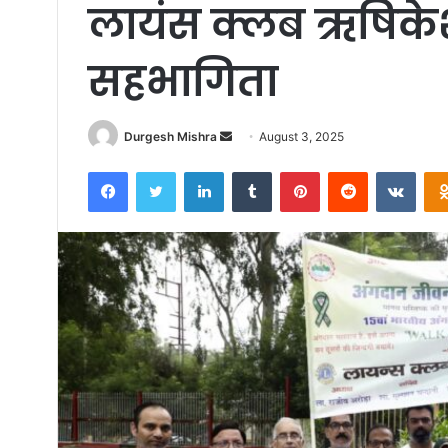
लायंस क्लब ऋषिकेश
सहभागिता
Send
Durgesh Mishra
August 3, 2025
an
Facebook
Twitter
LinkedIn
Tumblr
Pinterest
Reddit
VKon
email