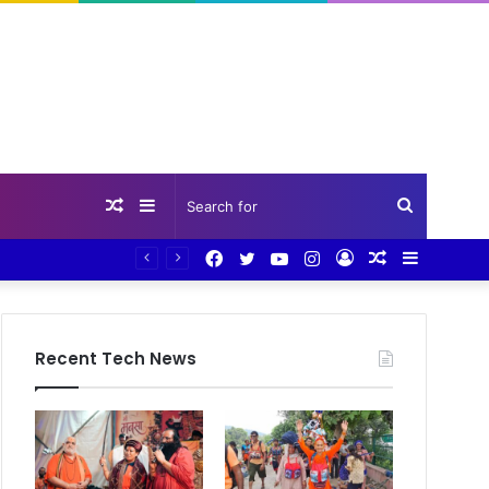
Random
Sidebar
Search
Facebook
Twitter
YouTube
Instagram
Log
Random
Sidebar
Article
for
In
Article
Recent Tech News