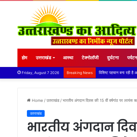
होम
उत्तराखंड
आस्था
टेक्नोलॉजी
दुर्घटना
पर्यट
तेज बारिश से धर्मनगरी हरिद्
Friday, August 7 2026
Breaking News
Home
/
उतराखंड
/
भारतीय अंगदान दिवस की 15 वीं वर्षगांठ पर लायंस 
उतराखंड
भारतीय अंगदान दिवस 