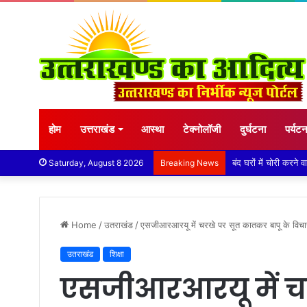
होम
उत्तराखंड
आस्था
टेक्नोलॉजी
दुर्घटना
पर्यट
बारिश ने बढ़ाई दहशत, द
Saturday, August 8 2026
Breaking News
Home
/
उतराखंड
/
एसजीआरआरयू में चरखे पर सूत कातकर बापू के विचा
उतराखंड
शिक्षा
एसजीआरआरयू में च