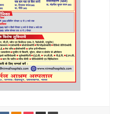
eddit
VKontakte
Odnoklassniki
Pocket
Share via Email
Print