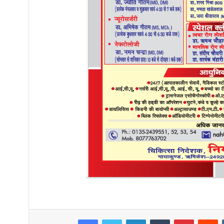
Facebook
Twitter
LinkedIn
Tumblr
Pinterest
R