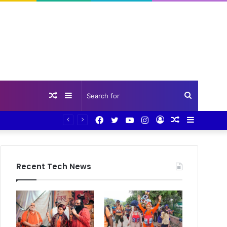
Random
Sidebar
Search
Facebook
Twitter
YouTube
Instagram
Log
Random
Sidebar
Article
for
In
Article
Recent Tech News