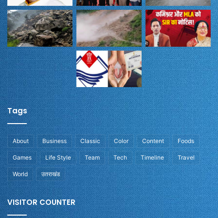
Tags
About
Business
Classic
Color
Content
Foods
Games
Life Style
Team
Tech
Timeline
Travel
World
उतराखंड
VISITOR COUNTER