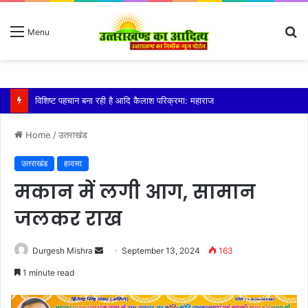
S
Menu
fo
तेज बारिश से धर्मनगरी हरिद्वार हुई पानी-पानी
Home
/
उतराखंड
उतराखंड
हादसा
मकान में लगी आग, सामान
जलकर राख
Send
Durgesh Mishra
September 13, 2024
163
an
1 minute read
email