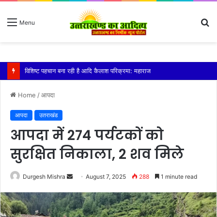
S
Menu
fo
तेज बारिश से धर्मनगरी हरिद्वार हुई पानी-पानी
Home
/
आपदा
आपदा
उतराखंड
आपदा में 274 पर्यटकों को
सुरक्षित निकाला, 2 शव मिले
Send
Durgesh Mishra
August 7, 2025
288
1 minute read
an
email